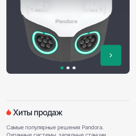
В станциях Pandora используются
собственные контроллеры, сервисные
модули и уникальные конструктивные
решения. Мы разрабатываем силовые
инверторы на базе SiC-технологий,
чтобы создавать более мощные
и компактные устройства.
Фирменное ПО
Все станции Pandora работают
на собственном ПО, что обеспечивает
надёжность, безопасность
и возможность масштабирования без
типичных уязвимостей готовых решений.