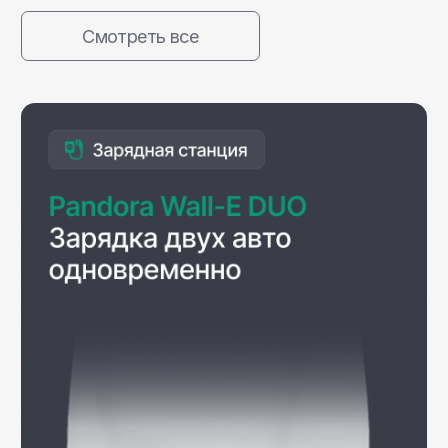
охранные системы Pandora
Сертификация
Сертификат IATF 16949:2016
подтверждает, что наши станции
соответствуют высочайшим стандартам
автопрома и выгодно выделяются среди
большинства производителей.
Собственные технологии