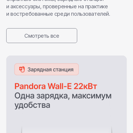
Гарантии и перспективы
Российский производитель
инновационных зарядных
решений
с мощной
технологической базой,
собственной разработкой
и фокусом на развитие
инфраструктуры будущего.
Наши станции создаются с учётом
реальных условий эксплуатации в России,
обеспечивают стабильную работу
и долгий срок службы. Мы инвестируем
в развитие отрасли, чтобы сделать
переход на электромобили доступным,
комфортным и безопасным.
Среди наших
клиентов