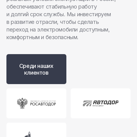
+7 (812) 493 46 90
пн-пт 9:00—17:00
+7 (911) 22 00 506
192102, г. Санкт-Петербург,
Набережная Реки Волковки, д.7
info@pandora-volt.ru
Политика
Разработка сайта
конфиденциальности