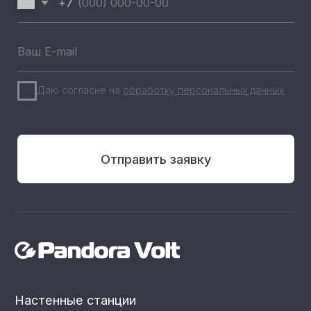
+7 (812) 493 46 90
пн-пт 9:00—17:00
+7 (911) 22 00 506
192102, г. Санкт-Петербург,
Набережная Реки Волковки, д.7
info@pandora-volt.ru
Политика
Разработка сайта
конфиденциальности