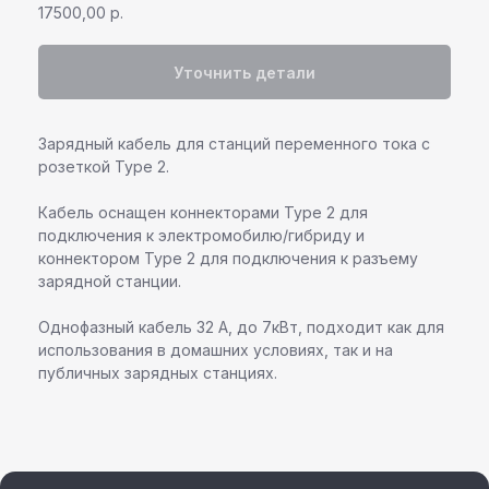
17500,00
р.
Уточнить детали
Команда профессионалов Pandora
Зарядный кабель для станций переменного тока с
Остались вопросы или
розеткой Type 2.
нужна помощь в выборе?
Кабель оснащен коннекторами Type 2 для
Оставьте свои контактные данные,
подключения к электромобилю/гибриду и
наш специалист свяжется с вами
в ближайшее время
коннектором Type 2 для подключения к разъему
зарядной станции.
Однофазный кабель 32 А, до 7кВт, подходит как для
использования в домашних условиях, так и на
публичных зарядных станциях.
+7