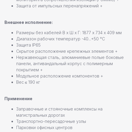
нужна помощь в выборе?
Защита от импульсных перенапряжений +
Оставьте свои контактные данные,
наш специалист свяжется с вами
Внешнее исполнение:
в ближайшее время
Размеры без кабелей В х Ш х Г: 1877 х 734 х 409 мм
Диапазон рабочих температур -40...+50 °С
Защита IP65
Скрытое расположение крепежных элементов +
Нержавеющая сталь, алюминиевые полые боковые
панели, антивандальный корпус с полимерным
покрытием +
+7
Модульное расположение компонентов +
Вес
≤ 190 кг
Даю согласие на
обработку персональных данных
Применение
Заправочные и стояночные комплексы на
магистральных дорогах
Отправить заявку
Транспортно-пересадочные узлы
Парковки офисных центров