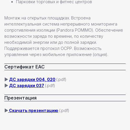
Парковки торговых и фитнес центров
Монтаж на открытых площадках. Встроена
интеллектуальная система непрерывного мониторинга
Настенные станции
сопротивления изоляции (Pandora POMIMO). Обеспечение
Зарядные станции Pandora
возможности заряда по времени, по количеству
необходимой энергии или до полной зарядки.
Всепогодные станции
Поддерживается протокол OCPP. Возможность
Охранные системы Pandora
новинка
управления через мобильное приложение (опция).
Новинки
Хиты продаж
Сертификат ЕАС
Новости компании
▶
ДС зарядки 004, 020
(.pdf)
Реализованные проекты
▶
ДС зарядки 037
(.pdf)
Презентация
+7 (812) 493 46 90
пн-пт 9:00—17:00
▶
Скачать презентацию
(.pdf)
+7 (911) 22 00 506