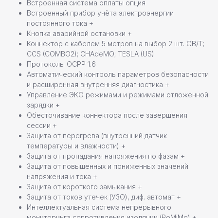
Встроенная система оплаты опция
Встроенный прибор учёта электроэнергии
постоянного тока +
Кнопка аварийной остановки +
Коннектор с кабелем 5 метров на выбор 2 шт. GB/T;
CCS (COMBO2); CHAdeMO; TESLA (US)
Протоколы OCPP 1.6
Автоматический контроль параметров безопасности
и расширенная внутренняя диагностика +
Управление ЭКО режимами и режимами отложенной
зарядки +
Обесточивание коннектора после завершения
сессии +
Защита от перегрева (внутренний датчик
температуры и влажности) +
Защита от пропадания напряжения по фазам +
Защита от повышенных и пониженных значений
напряжения и тока +
Защита от короткого замыкания +
Команда профессионалов Pandora
Защита от токов утечек (УЗО), диф. автомат +
Интеллектуальная система непрерывного
Остались вопросы или
мониторинга сопротивления изоляции (PoMiMo) +