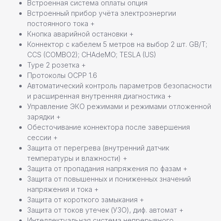
Встроенная система оплаты опция
Встроенный прибор учёта электроэнергии
постоянного тока +
Кнопка аварийной остановки +
Коннектор с кабелем 5 метров на выбор 2 шт. GB/T;
CCS (COMBO2); CHAdeMO; TESLA (US)
Type 2 розетка +
Протоколы OCPP 1.6
Автоматический контроль параметров безопасности
и расширенная внутренняя диагностика +
Управление ЭКО режимами и режимами отложенной
зарядки +
Обесточивание коннектора после завершения
сессии +
Защита от перегрева (внутренний датчик
температуры и влажности) +
Защита от пропадания напряжения по фазам +
Защита от повышенных и пониженных значений
напряжения и тока +
Команда профессионалов Pandora
Защита от короткого замыкания +
Защита от токов утечек (УЗО), диф. автомат +
Остались вопросы или
Интеллектуальная система непрерывного