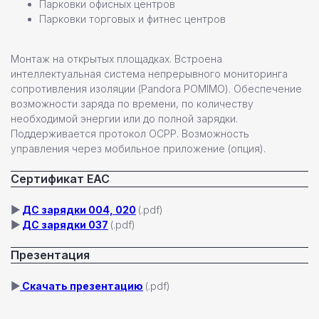
Парковки офисных центров
Парковки торговых и фитнес центров
Монтаж на открытых площадках. Встроена
Настенные станции
интеллектуальная система непрерывного мониторинга
Зарядные станции Pandora
сопротивления изоляции (Pandora POMIMO). Обеспечение
возможности заряда по времени, по количеству
Всепогодные станции
необходимой энергии или до полной зарядки.
Охранные системы Pandora
новинка
Поддерживается протокол OCPP. Возможность
Новинки
управления через мобильное приложение (опция).
Хиты продаж
Сертификат ЕАС
Новости компании
Реализованные проекты
▶
ДС зарядки 004, 020
(.pdf)
▶
ДС зарядки 037
(.pdf)
+7 (812) 493 46 90
Презентация
пн-пт 9:00—17:00
+7 (911) 22 00 506
▶
Скачать презентацию
(.pdf)