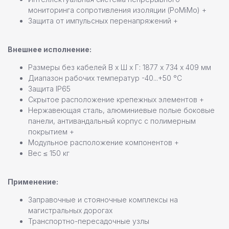
нужна помощь в выборе?
мониторинга сопротивления изоляции (PoMiMo) +
Защита от импульсных перенапряжений +
Оставьте свои контактные данные,
наш специалист свяжется с вами
в ближайшее время
Внешнее исполнение:
Размеры без кабелей В х Ш х Г: 1877 х 734 х 409 мм
Диапазон рабочих температур -40...+50 °С
Защита IP65
Скрытое расположение крепежных элементов +
Нержавеющая сталь, алюминиевые полые боковые
панели, антивандальный корпус с полимерным
+7
покрытием +
Модульное расположение компонентов +
Вес ≤ 150 кг
Даю согласие на
обработку персональных данных
Применение:
Заправочные и стояночные комплексы на
Отправить заявку
магистральных дорогах
Транспортно-пересадочные узлы