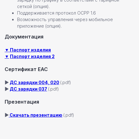
сеткой (опция).
+7
Поддерживается протокол OCPP 1.6
Возможность управления через мобильное
приложение (опция).
Даю согласие на
обработку персональных данных
Документация
▼ Паспорт изделия
▼
Паспорт изделия 2
Отправить заявку
Сертификат ЕАС
▶
ДС зарядки 004, 020
(.pdf)
▶
ДС зарядки 037
(.pdf)
Презентация
Настенные станции
Зарядные станции Pandora
▶
Скачать презентацию
(.pdf)
Всепогодные станции
Охранные системы Pandora
новинка
Новинки