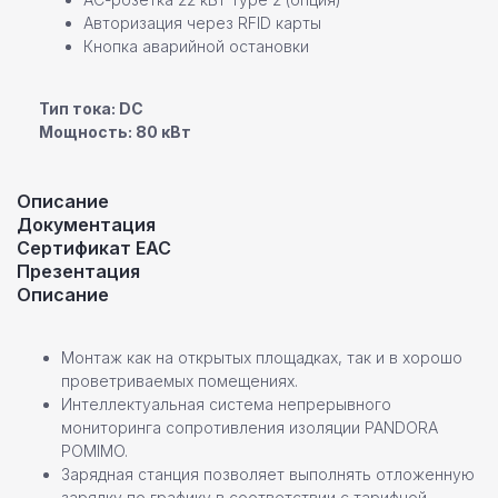
Авторизация через RFID карты
Кнопка аварийной остановки
Тип тока: DC
Мощность: 80 кВт
Описание
Команда профессионалов Pandora
Документация
Остались вопросы или
Сертификат ЕАС
Презентация
нужна помощь в выборе?
Описание
Оставьте свои контактные данные,
наш специалист свяжется с вами
в ближайшее время
Монтаж как на открытых площадках, так и в хорошо
проветриваемых помещениях.
Интеллектуальная система непрерывного
мониторинга сопротивления изоляции PANDORA
POMIMO.
Зарядная станция позволяет выполнять отложенную
зарядку по графику в соответствии с тарифной