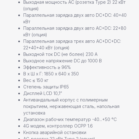
Выходная мощность AC (розетка Type 2) 22 кВт
(опция)
Параллельная зарядка двух авто DC+DC: 40+40
кВт
Параллельная зарядка двух авто AC+DC: 22+80
кВт (опция)
Параллельная зарядка трех авто AC+DC+DC:
22+40+40 кВт (опция)
Выходной ток DC (не более) 230 А
Выходное напряжение DC до 1000 В
Эффективность ≥ 96%
В х Ш х Г: 1850 х 640 х 350
Вес ≤ 150 кг
Степень защиты IP65
Дисплей LCD 10,1”
Антивандальный корпус с полимерным
покрытием, нержавеющая сталь, напольная
установка
Диапазон рабочих температур -40...+50 °C
4G модем, контроллер OCPP 1.6
Кнопка аварийной остановки
АС-розетка 22 кВт Type 2 (опция)