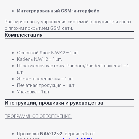
Интегрированный GSM-интерфейс
Расширяет зону управления системой в роуминге и зонах
с плохим покрытием GSM-сети.
Комплектация
Настенные станции
Зарядные станции Pandora
Основной блок NAV-12 – 1 шт.
Кабель NAV-12 – 1 шт.
Всепогодные станции
Пластиковая карточка Pandora/Pandect universal – 1
Охранные системы Pandora
новинка
шт.
Новинки
Элемент крепления – 1 шт.
Хиты продаж
Печатная продукция – 1 шт.
Новости компании
Упаковка – 1 шт.
Реализованные проекты
Инструкции, прошивки и руководства
ПРОГРАММНОЕ ОБЕСПЕЧЕНИЕ:
+7 (812) 493 46 90
пн-пт 9:00—17:00
Прошивка
NAV-12 v2
, версия 5.15 от
+7 (911) 22 00 506