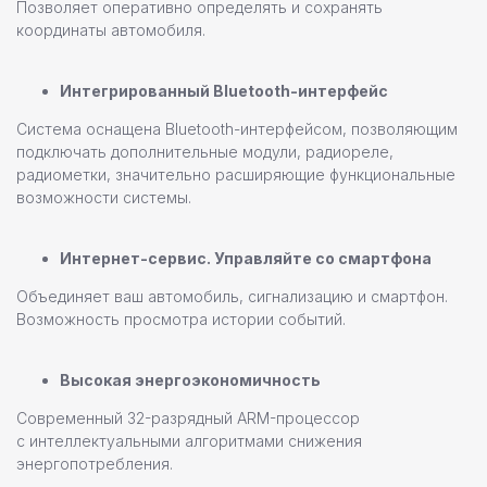
Позволяет оперативно определять и сохранять
координаты автомобиля.
Остались вопросы или
нужна помощь в выборе?
Интегрированный Bluetooth-интерфейс
Оставьте свои контактные данные,
наш специалист свяжется с вами
Система оснащена Bluetooth-интерфейсом, позволяющим
в ближайшее время
подключать дополнительные модули, радиореле,
радиометки, значительно расширяющие функциональные
возможности системы.
Интернет-сервис. Управляйте со смартфона
Объединяет ваш автомобиль, сигнализацию и смартфон.
+7
Возможность просмотра истории событий.
Высокая энергоэкономичность
Даю согласие на
обработку персональных данных
Современный 32-разрядный ARM-процессор
с интеллектуальными алгоритмами снижения
энергопотребления.
Отправить заявку