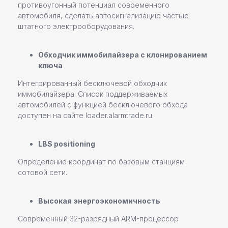
противоугонный потенциал современного
автомобиля, сделать автосигнализацию частью
штатного электрооборудования.
Обходчик иммобилайзера с клонированием
ключа
+7
Интегрированный бесключевой обходчик
иммобилайзера. Список поддерживаемых
автомобилей с функцией бесключевого обхода
доступен на сайте loader.alarmtrade.ru.
Даю согласие на
обработку персональных данных
LBS positioning
Отправить заявку
Определение координат по базовым станциям
сотовой сети.
Высокая энергоэкономичность
Современный 32-разрядный ARM-процессор
Настенные станции