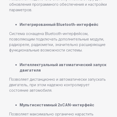
обновления программного обеспечения и настройки
параметров.
Интегрированный Bluetooth-интерфейс
Система оснащена Bluetooth-интерфейсом,
позволяющим подключать дополнительные модули,
радиореле, радиометки, значительно расширяющие
функциональные возможности системы.
Интеллектуальный автоматический запуск
двигателя
Команда профессионалов Pandora
Позволяет дистанционно и автоматически запускать
двигатель, при этом надежно контролирует
Остались вопросы или
состояние автомобиля.
нужна помощь в выборе?
Оставьте свои контактные данные,
Мультисистемный 2хCAN-интерфейс
наш специалист свяжется с вами
в ближайшее время
Позволяет максимально органично нарастить