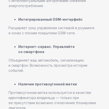
с интеллектуальными алгоритмами снижения
энергопотребления.
Зарядные станции Pandora
Всепогодные станции
Охранные системы Pandora
новинка
Интегрированный GSM-интерфейс
Новинки
Расширяет зону управления системой в роуминге
Хиты продаж
и зонах с плохим покрытием GSM-сети.
Новости компании
Реализованные проекты
Интернет-сервис. Управляйте
со смартфона
+7 (812) 493 46 90
Объединяет ваш автомобиль, сигнализацию
и смартфон. Возможность просмотра истории
пн-пт 9:00—17:00
событий.
+7 (911) 22 00 506
Наличие противоугонной метки
192102, г. Санкт-Петербург,
Противоугонная метка используется в качестве
Набережная Реки Волковки, д.7
идентификатора владельца — только при
info@pandora-volt.ru
ее присутствии возможно отключение блокировки
двигателя.