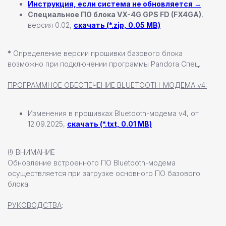
Инструкция, если система не обновляется →
Специальное ПО блока VX-4G GPS FD (FX4GA)
,
+7 (812) 493 46 90
версия 0.02,
скачать (*.zip, 0.05 MB)
пн-пт 9:00—17:00
+7 (911) 22 00 506
*
Определение версии прошивки базового блока
возможно при подключении программы Pandora Спец.
192102, г. Санкт-Петербург,
ПРОГРАММНОЕ ОБЕСПЕЧЕНИЕ BLUETOOTH-МОДЕМА v4:
Набережная Реки Волковки, д.7
info@pandora-volt.ru
Изменения в прошивках Bluetooth-модема v4, от
12.09.2025,
скачать (*.txt, 0.01 MB)
Политика
Разработка сайта
конфиденциальности
(!) ВНИМАНИЕ
Обновление встроенного ПО Bluetooth-модема
осуществляется при загрузке основного ПО базового
блока.
РУКОВОДСТВА
: