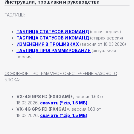
Инструкции, прошивки и руководства
Даю согласие на
обработку персональных данных
ТАБЛИЦЫ:
Отправить заявку
ТАБЛИЦА СТАТУСОВ И КОМАНД
(новая версия)
ТАБЛИЦА СТАТУСОВ И КОМАНД
(старая версия)
ИЗМЕНЕНИЯ В ПРОШИВКАХ
(версия от 18.03.2026)
ТАБЛИЦА ПРОГРАММИРОВАНИЯ
(актуальная
версия)
Настенные станции
ОСНОВНОЕ ПРОГРАММНОЕ ОБЕСПЕЧЕНИЕ БАЗОВОГО
БЛОКА:
Зарядные станции Pandora
Всепогодные станции
Охранные системы Pandora
VX-4G GPS FD (FX4GAM)*
, версия 1.63 от
новинка
18.03.2026,
скачать (*.zip, 1.5 MB)
Новинки
VX-4G GPS FD (FX4GA)*
, версия 1.63 от
Хиты продаж
18.03.2026,
скачать (*.zip, 1.5 MB)
Новости компании
Реализованные проекты