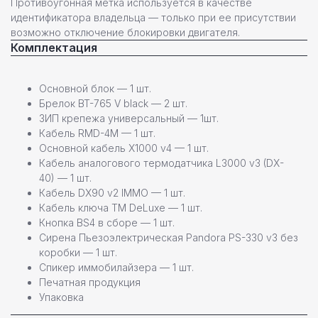
Противоугонная метка используется в качестве
идентификатора владельца — только при ее присутствии
возможно отключение блокировки двигателя.
Комплектация
Команда профессионалов Pandora
Основной блок — 1 шт.
Остались вопросы или
Брелок BT-765 V black — 2 шт.
нужна помощь в выборе?
ЗИП крепежа универсальный — 1шт.
Кабель RMD-4M — 1 шт.
Оставьте свои контактные данные,
Основной кабель X1000 v4 — 1 шт.
наш специалист свяжется с вами
Кабель аналогового термодатчика L3000 v3 (DX-
в ближайшее время
40) — 1 шт.
Кабель DX90 v2 IMMO — 1 шт.
Кабель ключа TM DeLuxe — 1 шт.
Кнопка BS4 в сборе — 1 шт.
Сирена Пьезоэлектрическая Pandora PS-330 v3 без
коробки — 1 шт.
Спикер иммобилайзера — 1 шт.
+7
Печатная продукция
Упаковка