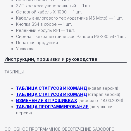
ЗИП крепежа универсальный — 1 шт.
Основной кабель X-1000 — 1 шт.
Даю согласие на
обработку персональных данных
Кабель аналогового термодатчика (46 Моtо) — 1 шт.
Кнопка BS4 в сборе — 1 шт.
Релейный модуль RI-1 — 1 шт.
Отправить заявку
Сирена Пьезоэлектрическая Pandora PS-330 v4- 1 шт.
Печатная продукция
Упаковка
Инструкции, прошивки и руководства
ТАБЛИЦЫ:
Настенные станции
Зарядные станции Pandora
ТАБЛИЦА СТАТУСОВ И КОМАНД
(новая версия)
Всепогодные станции
ТАБЛИЦА СТАТУСОВ И КОМАНД
(старая версия)
Охранные системы Pandora
новинка
ИЗМЕНЕНИЯ В ПРОШИВКАХ
(версия от 18.03.2026)
Новинки
ТАБЛИЦА ПРОГРАММИРОВАНИЯ
(актуальная
версия)
Хиты продаж
Новости компании
Реализованные проекты
ОСНОВНОЕ ПРОГРАММНОЕ ОБЕСПЕЧЕНИЕ БАЗОВОГО