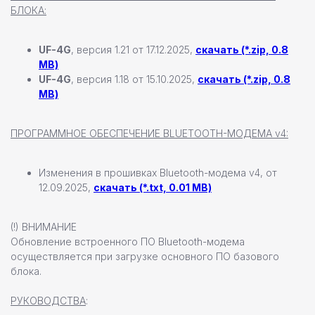
БЛОКА:
+7 (812) 493 46 90
UF-4G
, версия 1.21 от 17.12.2025,
скачать (*.zip, 0.8
пн-пт 9:00—17:00
MB)
UF-4G
, версия 1.18 от 15.10.2025,
скачать (*.zip, 0.8
+7 (911) 22 00 506
MB)
192102, г. Санкт-Петербург,
ПРОГРАММНОЕ ОБЕСПЕЧЕНИЕ BLUETOOTH-МОДЕМА v4:
Набережная Реки Волковки, д.7
info@pandora-volt.ru
Изменения в прошивках Bluetooth-модема v4, от
12.09.2025,
скачать (*.txt, 0.01 MB)
Политика
Разработка сайта
конфиденциальности
(!) ВНИМАНИЕ
Обновление встроенного ПО Bluetooth-модема
осуществляется при загрузке основного ПО базового
блока.
РУКОВОДСТВА
: