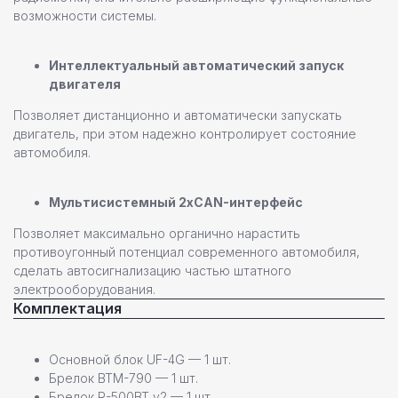
возможности системы.
Интеллектуальный автоматический запуск
двигателя
Команда профессионалов Pandora
Позволяет дистанционно и автоматически запускать
Остались вопросы или
двигатель, при этом надежно контролирует состояние
автомобиля.
нужна помощь в выборе?
Оставьте свои контактные данные,
Мультисистемный 2хCAN-интерфейс
наш специалист свяжется с вами
в ближайшее время
Позволяет максимально органично нарастить
противоугонный потенциал современного автомобиля,
сделать автосигнализацию частью штатного
электрооборудования.
Комплектация
+7
Основной блок UF-4G — 1 шт.
Брелок BTM-790 — 1 шт.
Брелок R-500BT v2 — 1 шт.