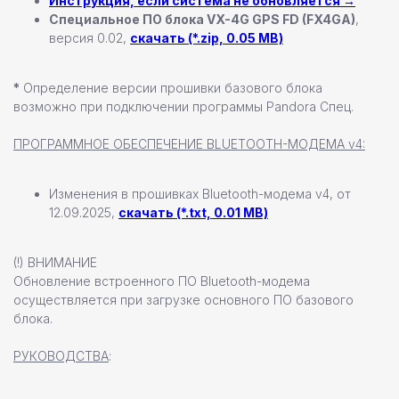
Инструкция, если система не обновляется →
192102, г. Санкт-Петербург,
Специальное ПО блока VX-4G GPS FD (FX4GA)
,
Набережная Реки Волковки, д.7
версия 0.02,
скачать (*.zip, 0.05 MB)
info@pandora-volt.ru
*
Определение версии прошивки базового блока
возможно при подключении программы Pandora Спец.
Политика
Разработка сайта
конфиденциальности
ПРОГРАММНОЕ ОБЕСПЕЧЕНИЕ BLUETOOTH-МОДЕМА v4:
Изменения в прошивках Bluetooth-модема v4, от
12.09.2025,
скачать (*.txt, 0.01 MB)
(!) ВНИМАНИЕ
Обновление встроенного ПО Bluetooth-модема
осуществляется при загрузке основного ПО базового
блока.
РУКОВОДСТВА
: