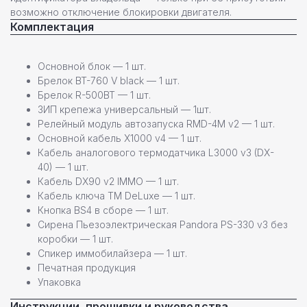
нужна помощь в выборе?
возможно отключение блокировки двигателя.
Комплектация
Оставьте свои контактные данные,
наш специалист свяжется с вами
в ближайшее время
Основной блок — 1 шт.
Брелок BT-760 V black — 1 шт.
Брелок R-500BT — 1 шт.
ЗИП крепежа универсальный — 1шт.
Релейный модуль автозапуска RMD-4M v2 — 1 шт.
Основной кабель X1000 v4 — 1 шт.
Кабель аналогового термодатчика L3000 v3 (DX-
+7
40) — 1 шт.
Кабель DX90 v2 IMMO — 1 шт.
Кабель ключа TM DeLuxe — 1 шт.
Кнопка BS4 в сборе — 1 шт.
Сирена Пьезоэлектрическая Pandora PS-330 v3 без
Даю согласие на
обработку персональных данных
коробки — 1 шт.
Спикер иммобилайзера — 1 шт.
Печатная продукция
Отправить заявку
Упаковка
Инструкции, прошивки и руководства