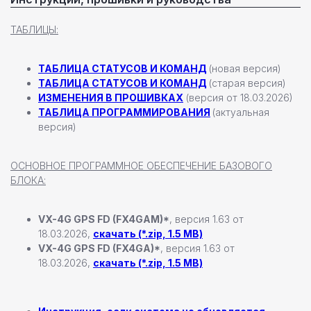
ТАБЛИЦЫ:
Настенные станции
ТАБЛИЦА СТАТУСОВ И КОМАНД
(новая версия)
ТАБЛИЦА СТАТУСОВ И КОМАНД
(старая версия)
Зарядные станции Pandora
ИЗМЕНЕНИЯ В ПРОШИВКАХ
(версия от 18.03.2026)
Всепогодные станции
ТАБЛИЦА ПРОГРАММИРОВАНИЯ
(актуальная
Охранные системы Pandora
новинка
версия)
Новинки
Хиты продаж
ОСНОВНОЕ ПРОГРАММНОЕ ОБЕСПЕЧЕНИЕ БАЗОВОГО
Новости компании
БЛОКА:
Реализованные проекты
VX-4G GPS FD (FX4GAM)*
, версия 1.63 от
18.03.2026,
скачать (*.zip, 1.5 MB)
+7 (812) 493 46 90
VX-4G GPS FD (FX4GA)*
, версия 1.63 от
пн-пт 9:00—17:00
18.03.2026,
скачать (*.zip, 1.5 MB)
+7 (911) 22 00 506