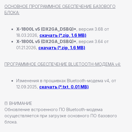
ОСНОВНОЕ ПРОГРАММНОЕ ОБЕСПЕЧЕНИЕ БАЗОВОГО
БЛОКА:
+7 (812) 493 46 90
пн-пт 9:00—17:00
X-1800L v5 (DX2GA_DSBQ)*
, версия 3.68 от
18.03.2026,
скачать (*.zip, 1.6 MB)
+7 (911) 22 00 506
X-1800L v5 (DX2GA_DSBQ)*
, версия 3.64 от
01.21.2026,
скачать (*.zip, 1.6 MB)
192102, г. Санкт-Петербург,
Набережная Реки Волковки, д.7
ПРОГРАММНОЕ ОБЕСПЕЧЕНИЕ BLUETOOTH-МОДЕМА v4:
info@pandora-volt.ru
Изменения в прошивках Bluetooth-модема v4, от
12.09.2025,
скачать (*.txt, 0.01 MB)
Политика
Разработка сайта
конфиденциальности
(!) ВНИМАНИЕ
Обновление встроенного ПО Bluetooth-модема
осуществляется при загрузке основного ПО базового
блока.