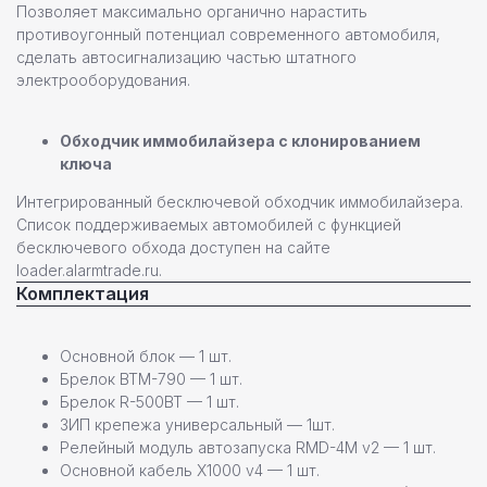
Позволяет максимально органично нарастить
противоугонный потенциал современного автомобиля,
сделать автосигнализацию частью штатного
электрооборудования.
Команда профессионалов Pandora
Обходчик иммобилайзера с клонированием
ключа
Остались вопросы или
нужна помощь в выборе?
Интегрированный бесключевой обходчик иммобилайзера.
Список поддерживаемых автомобилей с функцией
Оставьте свои контактные данные,
бесключевого обхода доступен на сайте
наш специалист свяжется с вами
loader.alarmtrade.ru.
в ближайшее время
Комплектация
Основной блок — 1 шт.
Брелок BTM-790 — 1 шт.
Брелок R-500BT — 1 шт.
ЗИП крепежа универсальный — 1шт.
+7
Релейный модуль автозапуска RMD-4M v2 — 1 шт.
Основной кабель X1000 v4 — 1 шт.