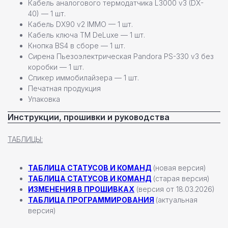
Кабель аналогового термодатчика L3000 v3 (DX-
40) — 1 шт.
Кабель DX90 v2 IMMO — 1 шт.
Даю согласие на
обработку персональных данных
Кабель ключа TM DeLuxe — 1 шт.
Кнопка BS4 в сборе — 1 шт.
Сирена Пьезоэлектрическая Pandora PS-330 v3 без
Отправить заявку
коробки — 1 шт.
Спикер иммобилайзера — 1 шт.
Печатная продукция
Упаковка
Инструкции, прошивки и руководства
Настенные станции
ТАБЛИЦЫ:
Зарядные станции Pandora
Всепогодные станции
ТАБЛИЦА СТАТУСОВ И КОМАНД
(новая версия)
Охранные системы Pandora
новинка
ТАБЛИЦА СТАТУСОВ И КОМАНД
(старая версия)
Новинки
ИЗМЕНЕНИЯ В ПРОШИВКАХ
(версия от 18.03.2026)
ТАБЛИЦА ПРОГРАММИРОВАНИЯ
(актуальная
Хиты продаж
версия)
Новости компании
Реализованные проекты