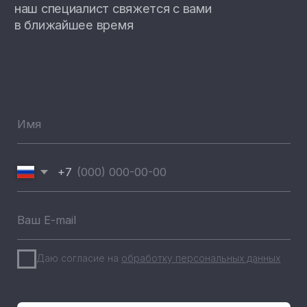
Всепогодные станции
Охранные системы Pandora
новинка
Новинки
Хиты продаж
Новости компании
Реализованные проекты
+7 (812) 493 46 90
пн-пт 9:00—17:00
+7 (911) 22 00 506
192102, г. Санкт-Петербург,
Набережная Реки Волковки, д.7
info@pandora-volt.ru