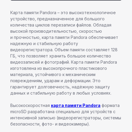
Карта памяти Pandora – это высокотехнологичное
устройство, предназначенное для большого
количества циклов перезаписи файлов. Обладая
высокой производительностью, скоростью
и прочностью, карта памяти Pandora обеспечивает
надежную и стабильную работу
видеорегистратора. Объем памяти составляет 128
ГБ, что позволяет хранить большое количество
видеозаписей и фотографий. Карта памяти Pandora
изготовлена из высокопрочного пластикового
материала, устойчивого к механическим
повреждениям, ударам и деформации. Это
Команда профессионалов Pandora
гарантирует долговечность, надёжную защиту
Остались вопросы или
данных и стабильную работу в любых условиях.
нужна помощь в выборе?
Высокоскоростная
карта памяти Pandora
формата
Оставьте свои контактные данные,
microSD разработана специально для устройств с
наш специалист свяжется с вами
интенсивной записью (видеорегистраторы, системы
в ближайшее время
безопасности, фото- и видеокамеры).