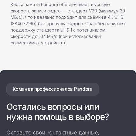
Карта памяти Pandora обеспечивает высокую
скорость записи видео — стандарт V30 (минимум 30
МБ/с), что идеально подходит для съёмки в 4K UHD
(3840*2160) без пропуска кадров
.
Она обеспечивает
поддержку стандарта UHS-I с потенциалом
+7
скорости до 104 МБ/с (при использовании
совместимых устройств).
Даю согласие на
обработку персональных данных
Отправить заявку
Настенные станции
Зарядные станции Pandora