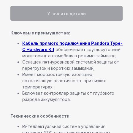
Уточнить детали
Ключевые преимущества:
Кабель прямого подключения Pandora Type-
C Hardware Kit
обеспечивает круглосуточный
мониторинг автомобиля в режиме таймлапс;
Оснащен пятиуровневой системой защиты от
перегрузок и коротких замыканий;
Имеет морозостойкую изоляцию,
сохраняющую эластичность при низких
температурах;
Включает контроллер защиты от глубокого
Команда профессионалов Pandora
разряда аккумулятора.
Остались вопросы или
Технические особенности:
нужна помощь в выборе?
Интеллектуальная система управления
Оставьте свои контактные данные,
питанием (IPS) с настраиваемым порогом