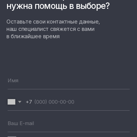
Настенные станции
Зарядные станции Pandora
Всепогодные станции
Охранные системы Pandora
новинка
Новинки
Хиты продаж
Новости компании
Реализованные проекты
+7 (812) 493 46 90
пн-пт 9:00—17:00
+7 (911) 22 00 506
192102, г. Санкт-Петербург,
Набережная Реки Волковки, д.7
info@pandora-volt.ru