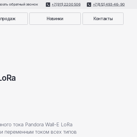
+7 (911) 22 00 506
+7 (812) 493-46- 90
нок
Новинки
Контакты
LoRa
ного тока Pandora Wall-E LoRa
ки переменным током всех типов