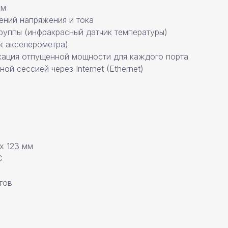
ам
ений напряжения и тока
группы (инфракрасный датчик температуры)
ик акселерометра)
кация отпущенной мощности для каждого порта
й сессией через Internet (Ethernet)
х 123 мм
С
тов