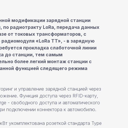
нной модификации зарядной станции
, по радиотракту LoRa, передача данных
азе от токовых трансформаторов, с
радиомодуля «LoRa TT», - в зарядную
требуется прокладка слаботочной линии
ка до станции, тем самым
ельно более легкий монтаж станции с
ванной функцией следящего режима
оринг и управление зарядной станцией через
ожение. Функция доступа через RFID-карту,
rge - свободного доступа и автоматического
при подключении коннектора к автомобилю.
 кВт укомплектована розеткой стандарта Type