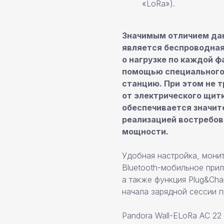
«LoRa»).
Значимым отличием да
является беспроводная
о нагрузке по каждой ф
помощью специального 
станцию. При этом не 
от электрического щит
обеспечивается значит
реализацией востребо
мощности.
Удобная настройка, монит
Bluetooth-мобильное прил
а также функция Plug&Cha
начала зарядной сессии 
Pandora Wall-ELoRa AC 22