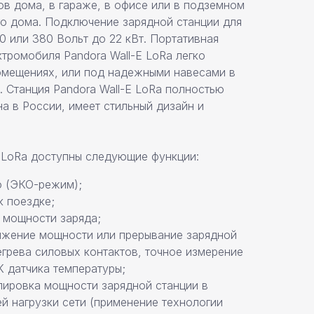
ов дома, в гараже, в офисе или в подземном
го дома. Подключение зарядной станции для
0 или 380 Вольт до 22 кВт. Портативная
ктромобиля Pandora Wall-E LoRa легко
помещениях, или под надежными навесами в
. Станция Pandora Wall-E LoRa полностью
а в России, имеет стильный дизайн и
-ELoRa доступны следующие функции:
ю (ЭКО-режим);
к поездке;
 мощности заряда;
ижение мощности или прерывание зарядной
егрева силовых контактов, точное измерение
 датчика температуры;
лировка мощности зарядной станции в
й нагрузки сети (применение технологии