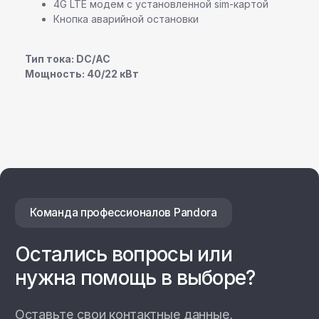
4G LTE модем с установленной sim-картой
Кнопка аварийной остановки
Тип тока: DC/AC
Даю согласие на
обработку персональных данных
Мощность: 40/22 кВт
Отправить заявку
Настенные станции
Зарядные станции Pandora
Всепогодные станции
Охранные системы Pandora
новинка
Новинки
Хиты продаж