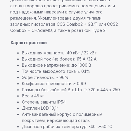
стену в хорошо проветриваемых помещениях или
под надежными навесами в случае уличного
размещения. Укомплектована двумя типами
зарядных пистолетов CCS Combo2 + GB/T или CCS2
Combo2 + CHAdeMO, а также розеткой Type 2.
Характеристики
Команда профессионалов Pandora
Выходная мощность: 40 кВт / 22 кВт
Остались вопросы или
Выходной ток (не более): 115 А /32 А
нужна помощь в выборе?
Выходное напряжение: до 1000 В
Точность выходного тока: ≤ 0.1%
Оставьте свои контактные данные,
Эффективность: ≥ 96%
наш специалист свяжется с вами
Коэффициент мощности: ≥ 0,99
в ближайшее время
Размеры без кабелей В х Ш х Г: 720 х 445 х 250
Вес ≤ 45 кг
Степень защиты IP54
Дисплей LCD 10,1”
Антивандальный корпус с полимерным
покрытием, нержавеющая сталь
Диапазон рабочих температур: -40…+50 °С
+7