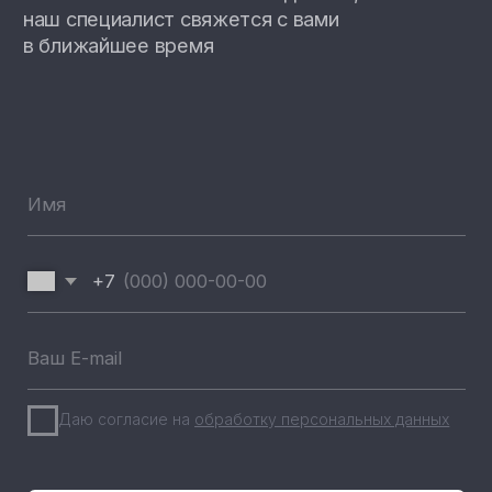
Новости компании
Реализованные проекты
+7 (812) 493 46 90
пн-пт 9:00—17:00
+7 (911) 22 00 506
192102, г. Санкт-Петербург,
Набережная Реки Волковки, д.7
info@pandora-volt.ru
Политика
Разработка сайта
конфиденциальности