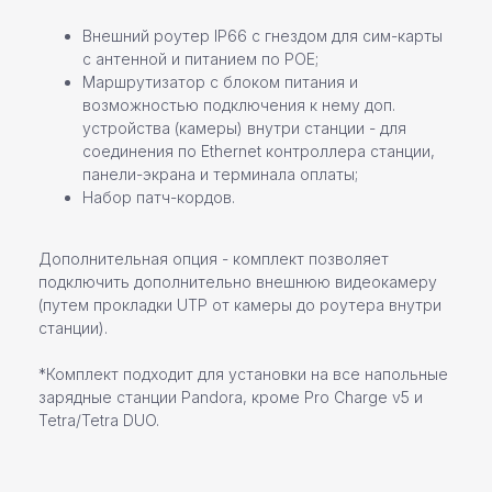
Внешний роутер IP66 с гнездом для сим-карты
с антенной и питанием по РОЕ;
Маршрутизатор с блоком питания и
возможностью подключения к нему доп.
устройства (камеры) внутри станции - для
соединения по Еthernet контроллера станции,
Команда профессионалов Pandora
панели-экрана и терминала оплаты;
Набор патч-кордов.
Остались вопросы или
нужна помощь в выборе?
Дополнительная опция - комплект позволяет
Оставьте свои контактные данные,
подключить дополнительно внешнюю видеокамеру
наш специалист свяжется с вами
(путем прокладки UTP от камеры до роутера внутри
в ближайшее время
станции).
*Комплект подходит для установки на все напольные
зарядные станции Pandora, кроме Pro Charge v5 и
Tetra/Tetra DUO.
+7