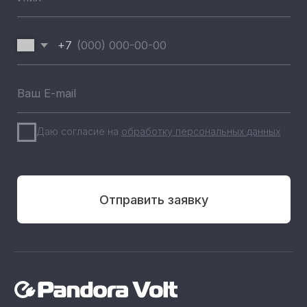
Реализованные проекты
+7 (812) 493 46 90
пн-пт 9:00—17:00
+7 (911) 22 00 506
192102, г. Санкт-Петербург,
Набережная Реки Волковки, д.7
info@pandora-volt.ru
Политика
Разработка сайта
конфиденциальности