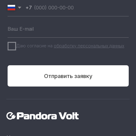
+7 (812) 493 46 90
пн-пт 9:00—17:00
+7 (911) 22 00 506
192102, г. Санкт-Петербург,
Набережная Реки Волковки, д.7
info@pandora-volt.ru
Политика
Разработка сайта
конфиденциальности