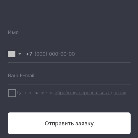
Новинки
Хиты продаж
Новости компании
Реализованные проекты
+7 (812) 493 46 90
пн-пт 9:00—17:00
+7 (911) 22 00 506
192102, г. Санкт-Петербург,
Набережная Реки Волковки, д.7
info@pandora-volt.ru
Политика
Разработка сайта
конфиденциальности