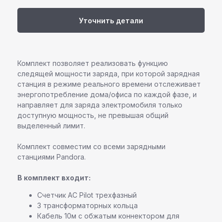
Уточнить детали
Комплект позволяет реализовать функцию
следящей мощности заряда, при которой зарядная
станция в режиме реального времени отслеживает
энергопотребление дома/офиса по каждой фазе, и
направляет для заряда электромобиля только
Команда профессионалов Pandora
доступную мощность, не превышая общий
выделенный лимит.
Остались вопросы или
нужна помощь в выборе?
Комплект совместим со всеми зарядными
станциями Pandora.
Оставьте свои контактные данные,
наш специалист свяжется с вами
в ближайшее время
В комплект входит:
Счетчик АС Pilot трехфазный
3 трансформаторных кольца
Кабель 10м c обжатым коннектором для